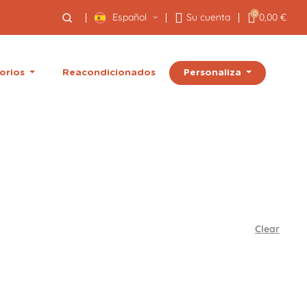
0
Español
Su cuenta
0,00 €
Personaliza
orios
Reacondicionados
Clear