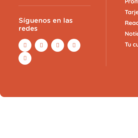
Prom
Tarj
Síguenos en las
Reac
redes
Noti
Tu c