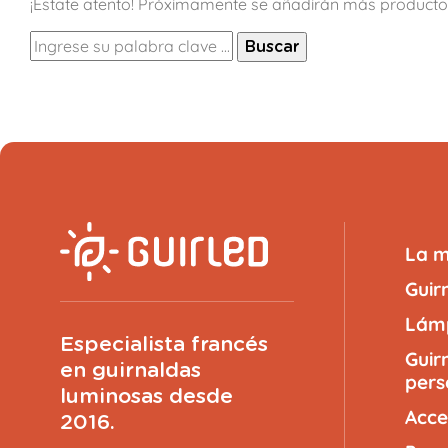
¡Estate atento! Próximamente se añadirán más producto
Buscar
La 
Guir
Lámp
Especialista francés
Guir
en guirnaldas
pers
luminosas desde
Acce
2016.