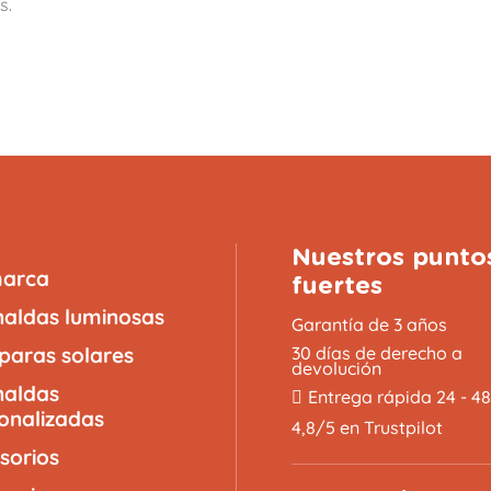
s.
Nuestros punto
marca
fuertes
naldas luminosas
Garantía de 3 años
aras solares
30 días de derecho a
devolución
naldas
Entrega rápida 24 - 4
onalizadas
4,8/5 en Trustpilot
sorios