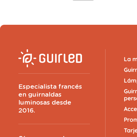
La 
Guir
Lámp
Especialista francés
Guir
en guirnaldas
pers
luminosas desde
Acce
2016.
Prom
Tarj