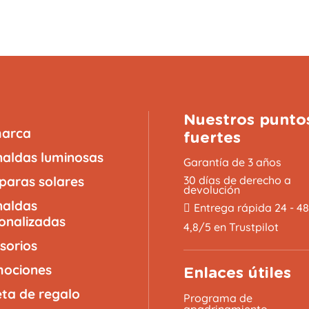
Nuestros punto
marca
fuertes
naldas luminosas
Garantía de 3 años
aras solares
30 días de derecho a
devolución
naldas
Entrega rápida 24 - 4
onalizadas
4,8/5 en Trustpilot
sorios
ociones
Enlaces útiles
eta de regalo
Programa de