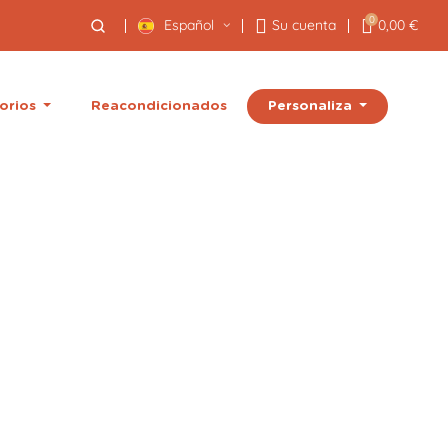
0
Español
Su cuenta
0,00 €
Personaliza
orios
Reacondicionados