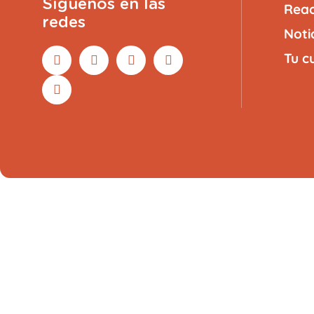
Síguenos en las
Reac
redes
Noti
Tu c