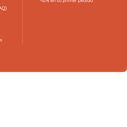
-10% en su primer pedido
AQ)
s