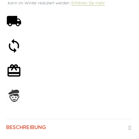
kann im Winter reduziert werden.
Erfahren Sie mehr
Kostenloser Versand ab 59€
30 Tage Geld-zurück-Garantie
Mit oder ohne Geschenkverpackung
In Frankreich hergestellt
BESCHREIBUNG