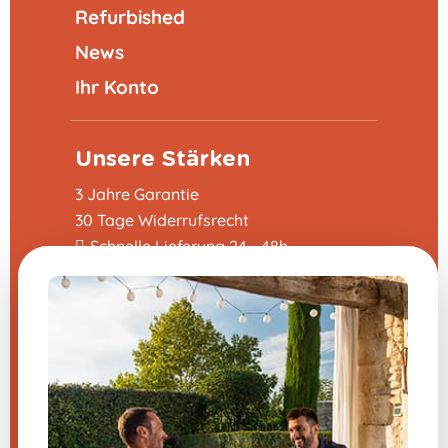
Refurbished
News
Ihr Konto
Unsere Stärken
3 Jahre Garantie
30 Tage Widerrufsrecht
Schnelle Lieferung 24 - 48h
4,8/5 auf Trustpilot
Nützliches
Patenschaftsprogramm
FAQ