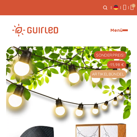
0
Kostenloser Expressversand ab 59€
Menü
SONDERPREIS!
-15,98 €
ARTIKELBÜNDEL