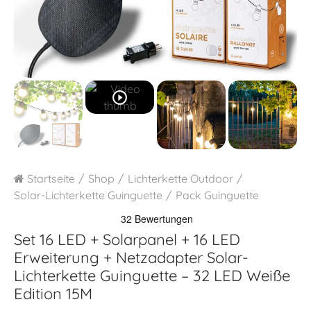
play_circle_outline
Startseite
Shop
Lichterkette Outdoor
Solar-Lichterkette Guinguette
Pack Guinguette
Set 16 LED + Solarpanel + 16 LED
Erweiterung + Netzadapter
Solar-
Lichterkette Guinguette – 32 LED Weiße
Edition 15M