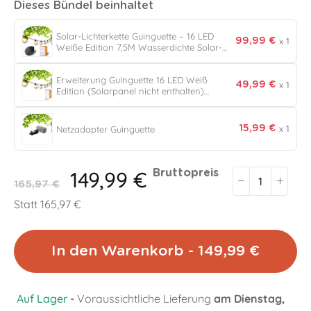
Dieses Bündel beinhaltet
Solar-Lichterkette Guinguette – 16 LED
x 1
99,99 €
Weiße Edition 7,5M Wasserdichte Solar-
Lichterkette
Erweiterung Guinguette 16 LED Weiß
x 1
49,99 €
Edition (Solarpanel nicht enthalten)
Lichtgirlande Lichterkette Guinguette
Wasserdicht IP55 7
x 1
Netzadapter Guinguette
15,99 €
149,99 €
Bruttopreis
165,97 €
Statt 165,97 €
In den Warenkorb - 149,99 €
Auf Lager
-
Voraussichtliche Lieferung
am Dienstag,