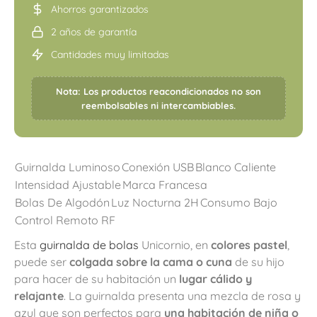
Ahorros garantizados
2 años de garantía
Cantidades muy limitadas
Nota: Los productos reacondicionados no son
reembolsables ni intercambiables.
Guirnalda Luminoso
Conexión USB
Blanco Caliente
Intensidad Ajustable
Marca Francesa
Bolas De Algodón
Luz Nocturna 2H
Consumo Bajo
Control Remoto RF
Esta
guirnalda de bolas
Unicornio, en
colores pastel
,
puede ser
colgada sobre la cama o cuna
de su hijo
para hacer de su habitación un
lugar cálido y
relajante
. La guirnalda presenta una mezcla de rosa y
azul que son perfectos para
una habitación de niña o