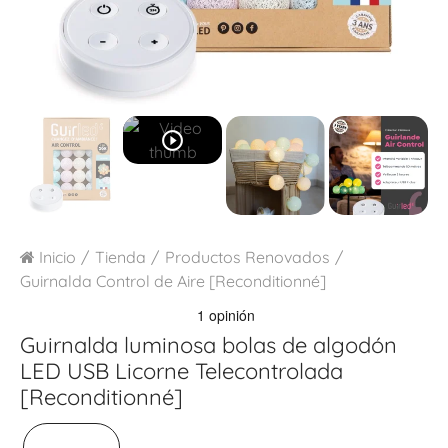
play_circle_outline
Inicio
Tienda
Productos Renovados
Guirnalda Control de Aire [Reconditionné]
Guirnalda luminosa bolas de algodón
LED USB
Licorne Telecontrolada
[Reconditionné]