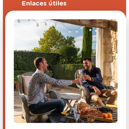
Enlaces útiles
Programa de apadrinamiento
Preguntas frecuentes (FAQ)
CGV
Aviso legal
Contáctanos
Configuración de cookies
¿Tienes una pregunta sobre
uno de nuestros productos?
Envíenos un mensaje y le
responderemos lo antes posible.
​