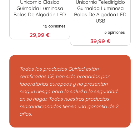
Unicornio Clásico
Unicornio Teledirigido
Un
Guirnalda Luminosa
Guirnalda Luminosa
Bolas De Algodón LED
Bolas De Algodón LED
USB
29,99 €
39,99 €
Todos los productos Guirled están
certificados CE, han sido probados por
laboratorios europeos y no presentan
ningún riesgo para la salud o la seguridad
en su hogar. Todos nuestros productos
reacondicionados tienen una garantía de 2
años.