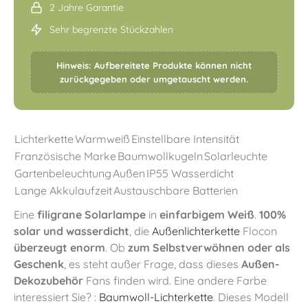
2 Jahre Garantie
Sehr begrenzte Stückzahlen
Hinweis: Aufbereitete Produkte können nicht
zurückgegeben oder umgetauscht werden.
Lichterkette
Warmweiß
Einstellbare Intensität
Französische Marke
Baumwollkugeln
Solarleuchte
Gartenbeleuchtung
Außen
IP55 Wasserdicht
Lange Akkulaufzeit
Austauschbare Batterien
Eine
filigrane Solarlampe
in
einfarbigem Weiß
.
100%
solar und wasserdicht
, die
Außenlichterkette
Flocon
überzeugt enorm
. Ob
zum Selbstverwöhnen oder als
Geschenk
, es steht außer Frage, dass dieses
Außen-
Dekozubehör
Fans finden wird. Eine andere Farbe
interessiert Sie? :
Baumwoll-Lichterkette
. Dieses Modell