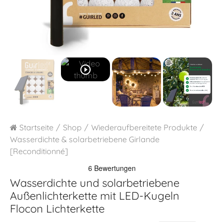
play_circle_outline
Startseite
Shop
Wiederaufbereitete Produkte
Wasserdichte & solarbetriebene Girlande
[Reconditionné]
Wasserdichte und solarbetriebene
Außenlichterkette mit LED-Kugeln
Flocon Lichterkette