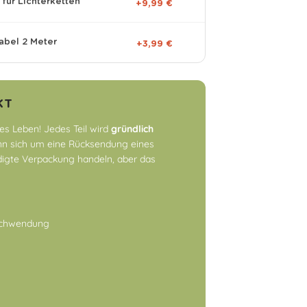
für Lichterketten
+9,99 €
abel 2 Meter
+3,99 €
KT
es Leben! Jedes Teil wird
gründlich
n sich um eine Rücksendung eines
digte Verpackung handeln, aber das
rschwendung