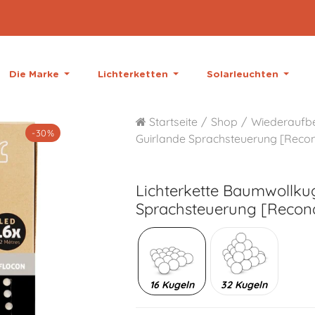
Die Marke
Lichterketten
Solarleuchten
Startseite
Shop
Wiederaufbe
-30%
Guirlande Sprachsteuerung [Recon
Lichterkette Baumwollku
Sprachsteuerung [Recond
16 Kugeln
32 Kugeln