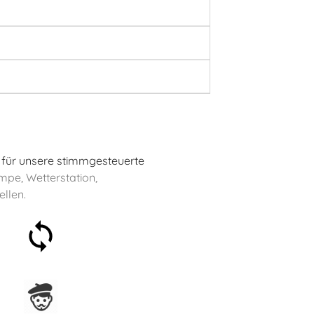
 für unsere stimmgesteuerte
mpe, Wetterstation,
llen.
30 Tage Geld-zurück-
Garantie
In Frankreich hergestellt