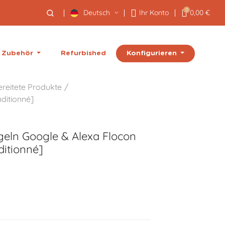
0
Deutsch
Ihr Konto
0,00 €
Konfigurieren
Zubehör
Refurbished
reitete Produkte
ditionné]
geln Google & Alexa
Flocon
itionné]