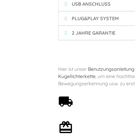
USB ANSCHLUSS
PLUG&PLAY SYSTEM
2 JAHRE GARANTIE
Hier ist unser
Benutzungsanleitung
Kugellichterkette
, um eine Nachtla
Bewegungserkennung usw. zu erste
Kostenloser Versand ab
59€
Mit oder ohne
Geschenkverpackung