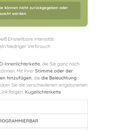
kte können nicht zurückgegeben oder
uscht werden.
eiß
Einstellbare Intensität
eln
Niedriger Verbrauch
D-Innenlichterkette
, die Sie ganz nach
önnen. Mit Ihrer
Stimme oder der
ien hinzufügen
, die
die Beleuchtung
cken Sie die verschiedenen angebotenen
ink folgen:
Kugellichterkette
PROGRAMMIERBAR