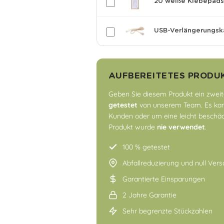
20 weiße Klebepads 
USB-Verlängerungsk
AUFBEREITETES PRODU
Geben Sie diesem Produkt ein zweit
getestet
von unserem Team. Es kan
Kunden oder um eine leicht beschä
Produkt wurde
nie verwendet
.
100 % getestet
Abfallreduzierung und null Ve
Garantierte Einsparungen
2 Jahre Garantie
Sehr begrenzte Stückzahlen