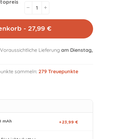
topreis
enkorb - 27,99 €
Voraussichtliche Lieferung
am Dienstag,
volume_off
epunkte sammeln:
279
Treuepunkte
0 mAh
+23,99 €