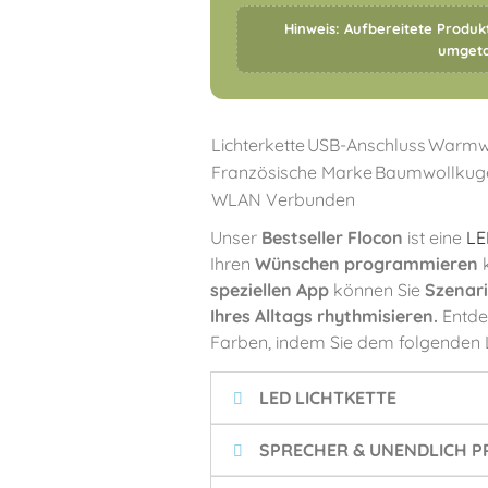
Hinweis: Aufbereitete Produ
umgeta
Lichterkette
USB-Anschluss
Warmw
Französische Marke
Baumwollkug
WLAN Verbunden
Unser
Bestseller Flocon
ist eine
LE
Ihren
Wünschen programmieren
k
speziellen App
können Sie
Szenar
Ihres Alltags rhythmisieren.
Entde
Farben, indem Sie dem folgenden L
LED LICHTKETTE
SPRECHER & UNENDLICH 