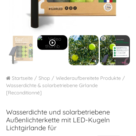
play_circle_outline
Startseite
Shop
Wiederaufbereitete Produkte
Wasserdichte & solarbetriebene Girlande
[Reconditionné]
Wasserdichte und solarbetriebene
Außenlichterkette mit LED-Kugeln
Lichtgirlande für