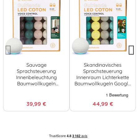
Sauvage
Skandinavisches
Sprachsteuerung
Sprachsteuerung
Innenbeleuchtung
Innenraum Lichterkette
Baumwollkugeln
Baumwollkugeln Google
Lichterkette
& Alexa
Baumwollkugeln Google
& Alexa
39,99 €
44,99 €